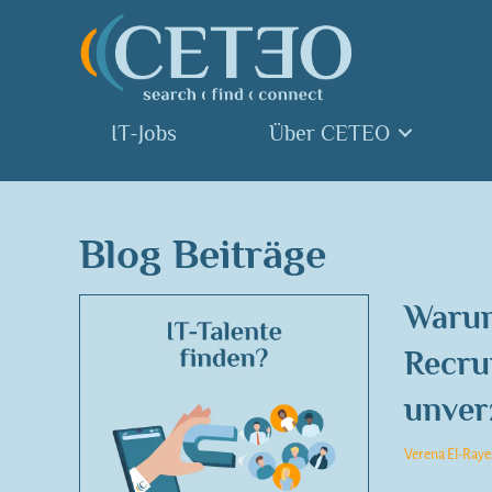
IT-Jobs
Über CETEO
Blog Beiträge
Warum 
Recru
unver
Verena El-Raye