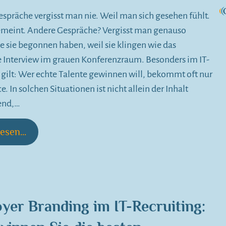
präche vergisst man nie. Weil man sich gesehen fühlt.
emeint. Andere Gespräche? Vergisst man genauso
ie sie begonnen haben, weil sie klingen wie das
 Interview im grauen Konferenzraum. Besonders im IT-
 gilt: Wer echte Talente gewinnen will, bekommt oft nur
. In solchen Situationen ist nicht allein der Inhalt
end,…
esen...
yer Branding im IT-Recruiting: