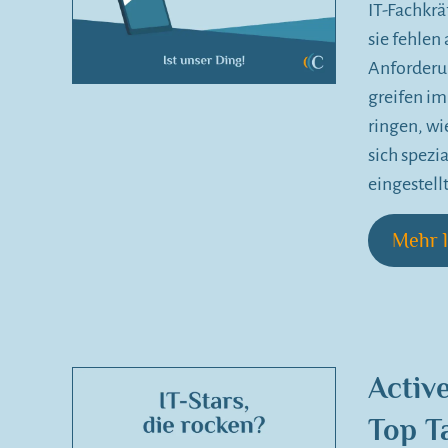
IT-Fachkrä
sie fehlen
Anforderu
greifen i
ringen, wi
sich spezi
eingestell
Mehr l
Activ
Top T