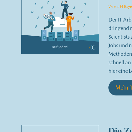
Verena El-Raye
Der IT-Ar
dringend n
Scientists
Jobs und n
Methoden 
schnell an
hier eine 
Mehr l
Die Z