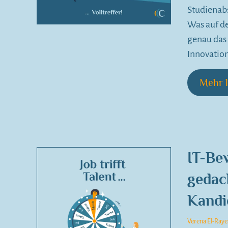
Studienabs
Was auf de
genau das 
Innovation
Mehr l
IT-Be
gedac
Kandi
Verena El-Raye