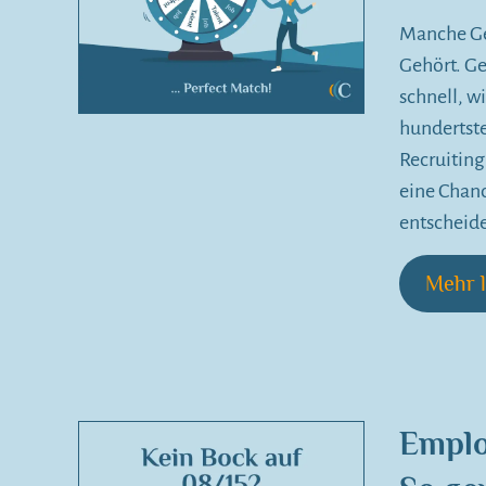
Manche Ges
Gehört. G
schnell, w
hundertste
Recruiting
eine Chance
entscheid
Mehr l
Emplo