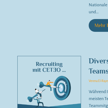
Nationale
und…
Mehr l
Divers
Teams
Verena El-Raye
Während I
meisten T
Teammitgl