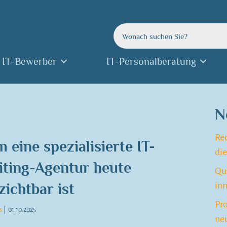
IT-Bewerber
IT-Personalberatung
N
Re
eine spezialisierte IT-
die
iting-Agentur heute
Qui
zichtbar ist
inn
Pr
s
|
01.10.2025
neu