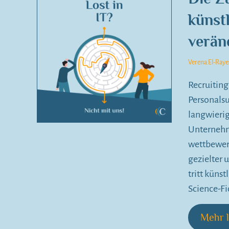
künstl
verän
Verena El-Raye
Recruiting
Personals
langwieri
Unternehm
wettbewerb
gezielter 
tritt künst
Science-Fi
Mehr l