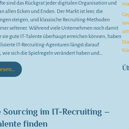
fte sind das Rückgrat jeder digitalen Organisation und
ma
 an allen Ecken und Enden. Der Markt ist leer, die
Ge
ngen steigen, und klassische Recruiting-Methoden
so
mmer seltener. Während viele Unternehmen noch damit
um
e sie gute IT-Talente überhaupt erreichen können, haben
St
alisierte IT-Recruiting-Agenturen längst darauf
Kü
t, wie sich die Spielregeln verändert haben und…
Üb
esen...
e Sourcing im IT-Recruiting –
alente finden