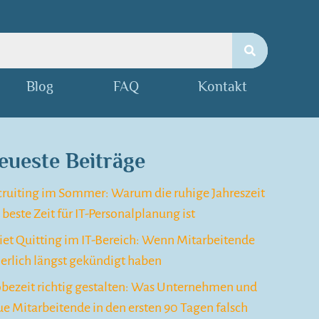
Blog
FAQ
Kontakt
eueste Beiträge
cruiting im Sommer: Warum die ruhige Jahreszeit
 beste Zeit für IT-Personalplanung ist
et Quitting im IT-Bereich: Wenn Mitarbeitende
erlich längst gekündigt haben
obezeit richtig gestalten: Was Unternehmen und
e Mitarbeitende in den ersten 90 Tagen falsch