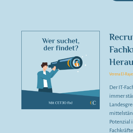
Recrui
Fachk
Herau
Verena El-Raye
Der IT-Fac
immer stär
Landesgren
mittelstä
Potenzial 
Fachkräfte