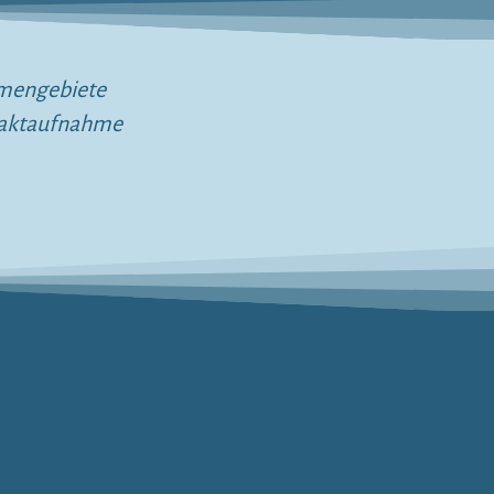
emengebiete
ntaktaufnahme