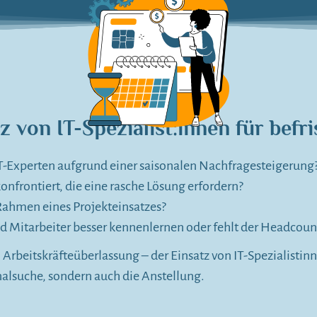
 von IT-Spezialist:innen für befri
T-Experten aufgrund einer saisonalen Nachfragesteigerung
onfrontiert, die eine rasche Lösung erfordern?
Rahmen eines Projekteinsatzes?
d Mitarbeiter besser kennenlernen oder fehlt der Headcoun
Arbeitskräfteüberlassung – der Einsatz von IT-Spezialistinne
onalsuche, sondern auch die Anstellung.