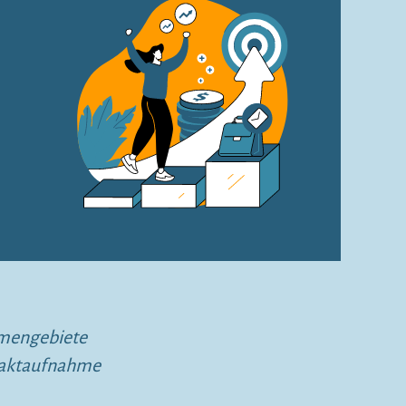
emengebiete
ntaktaufnahme