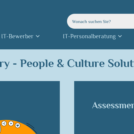
IT-Bewerber
IT-Personalberatung
y - People & Culture Solut
Assessmen