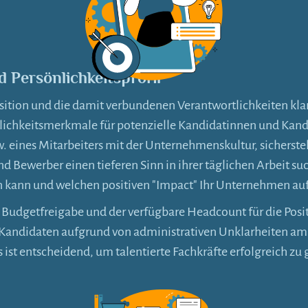
 Persönlichkeitsprofil
sition und die damit verbundenen Verantwortlichkeiten klar
lichkeitsmerkmale für potenzielle Kandidatinnen und Kandid
w. eines Mitarbeiters mit der Unternehmenskultur, sicherste
d Bewerber einen tieferen Sinn in ihrer täglichen Arbeit suc
n kann und welchen positiven "Impact" Ihr Unternehmen auf 
e Budgetfreigabe und der verfügbare Headcount für die Positi
n Kandidaten aufgrund von administrativen Unklarheiten am 
 ist entscheidend, um talentierte Fachkräfte erfolgreich zu