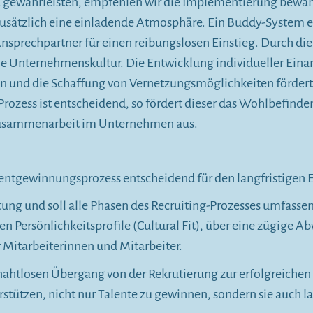
zu gewährleisten, empfehlen wir die Implementierung bewä
 zusätzlich eine einladende Atmosphäre. Ein Buddy-System
Ansprechpartner für einen reibungslosen Einstieg. Durch d
e Unternehmenskultur. Die Entwicklung individueller Eina
n und die Schaffung von Vernetzungsmöglichkeiten förder
rozess ist entscheidend, so fördert dieser das Wohlbefinde
ie Zusammenarbeit im Unternehmen aus.
alentgewinnungsprozess entscheidend für den langfristigen
tung und soll alle Phasen des Recruiting-Prozesses umfassen
Persönlichkeitsprofile (Cultural Fit), über eine zügige Ab
r Mitarbeiterinnen und Mitarbeiter.
 nahtlosen Übergang von der Rekrutierung zur erfolgreichen
rstützen, nicht nur Talente zu gewinnen, sondern sie auch 