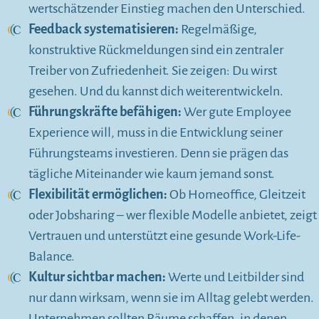
wertschätzender Einstieg machen den Unterschied.
Feedback systematisieren:
Regelmäßige,
konstruktive Rückmeldungen sind ein zentraler
Treiber von Zufriedenheit. Sie zeigen: Du wirst
gesehen. Und du kannst dich weiterentwickeln.
Führungskräfte befähigen:
Wer gute Employee
Experience will, muss in die Entwicklung seiner
Führungsteams investieren. Denn sie prägen das
tägliche Miteinander wie kaum jemand sonst.
Flexibilität ermöglichen:
Ob Homeoffice, Gleitzeit
oder Jobsharing – wer flexible Modelle anbietet, zeigt
Vertrauen und unterstützt eine gesunde Work-Life-
Balance.
Kultur sichtbar machen:
Werte und Leitbilder sind
nur dann wirksam, wenn sie im Alltag gelebt werden.
Unternehmen sollten Räume schaffen, in denen