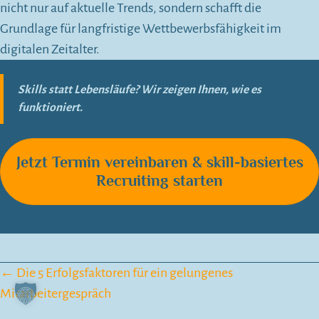
nicht nur auf aktuelle Trends, sondern schafft die
Grundlage für langfristige Wettbewerbsfähigkeit im
digitalen Zeitalter.
Skills statt Lebensläufe? Wir zeigen Ihnen, wie es
funktioniert.
Jetzt Termin vereinbaren & skill-basiertes
Recruiting starten
Posts
← Die 5 Erfolgsfaktoren für ein gelungenes
Mitarbeitergespräch
navigation