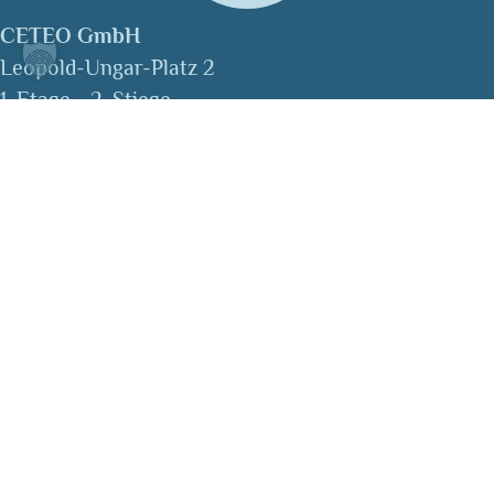
CETEO GmbH
Leopold-Ungar-Platz 2
1. Etage - 2. Stiege
1190 Wien
office@ceteo.at
+43 664 99791550
Kontakt