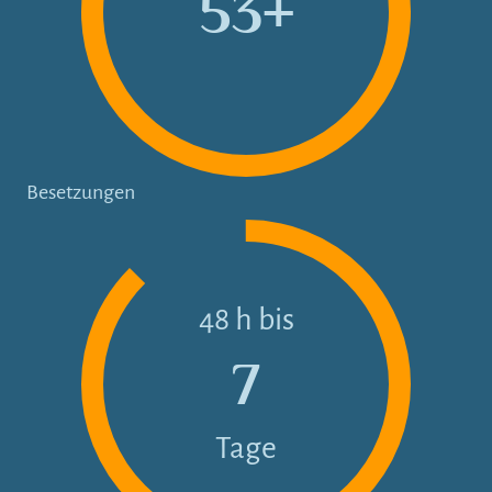
53
+
Besetzungen
48 h bis
7
Tage